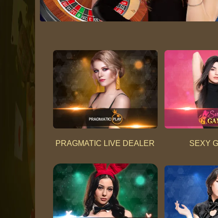
PRAGMATIC LIVE DEALER
SEXY 