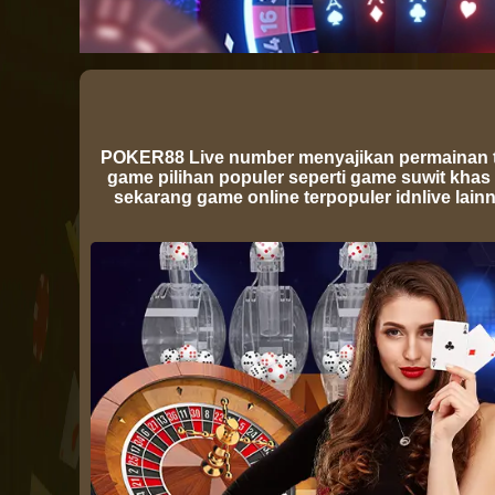
INFO
POKER88
Link
Alternatif
POKER88 Live number menyajikan permainan t
game pilihan populer seperti game suwit khas 
Download
sekarang game online terpopuler idnlive la
Aplikasi
Mobile