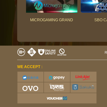
MICROGAMING GRAND
SBO C
R
WE ACCEPT :