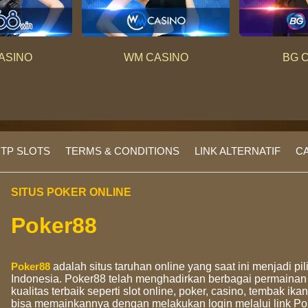
ASINO
WM CASINO
BG 
TP SLOTS
TERMS & CONDITIONS
LINK ALTERNATIF
C
SITUS POKER ONLINE
Poker88
Poker88
adalah situs taruhan online yang saat ini menjadi pi
Indonesia. Poker88 telah menghadirkan berbagai permainan 
kualitas terbaik seperti slot online, poker, casino, tembak i
bisa memainkannya dengan melakukan login melalui link Po