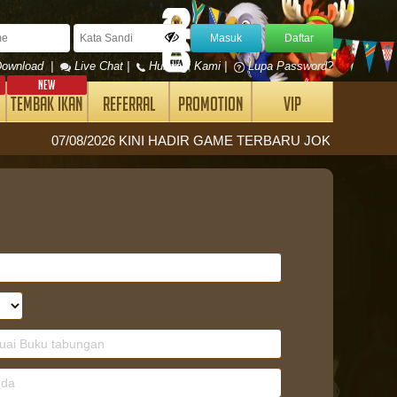
Masuk
ownload |
Live Chat |
Hubungi Kami |
Lupa Password?
NEW
TEMBAK IKAN
REFERRAL
PROMOTION
VIP
07/08/2026
KINI HADIR GAME TERBARU JOKERCASH !!! AKS