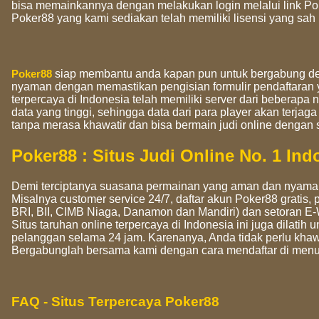
bisa memainkannya dengan melakukan login melalui link Po
Poker88 yang kami sediakan telah memiliki lisensi yang sah 
Poker88
siap membantu anda kapan pun untuk bergabung den
nyaman dengan memastikan pengisian formulir pendaftaran 
terpercaya di Indonesia telah memiliki server dari beberapa
data yang tinggi, sehingga data dari para player akan terja
tanpa merasa khawatir dan bisa bermain judi online dengan 
Poker88 : Situs Judi Online No. 1 In
Demi terciptanya suasana permainan yang aman dan nyaman,
Misalnya customer service 24/7, daftar akun Poker88 gratis, 
BRI, BII, CIMB Niaga, Danamon dan Mandiri) dan setoran E-Wa
Situs taruhan online terpercaya di Indonesia ini juga dilatih
pelanggan selama 24 jam. Karenanya, Anda tidak perlu khawati
Bergabunglah bersama kami dengan cara mendaftar di menu 
FAQ - Situs Terpercaya Poker88