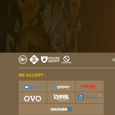
INFO
POKER88
Link
Alternatif
Download
Aplikasi
Mobile
R
WE ACCEPT :