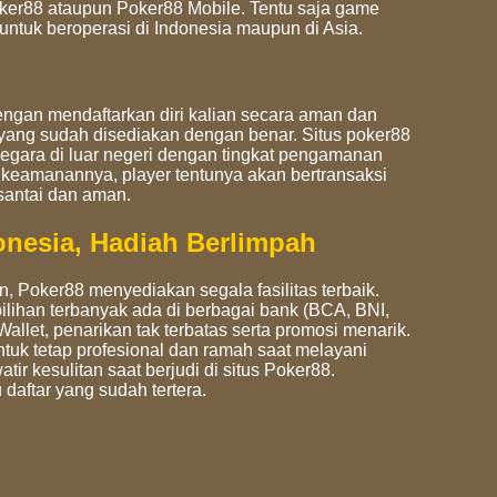
ker88 ataupun Poker88 Mobile. Tentu saja game
untuk beroperasi di Indonesia maupun di Asia.
gan mendaftarkan diri kalian secara aman dan
yang sudah disediakan dengan benar. Situs poker88
 negara di luar negeri dengan tingkat pengamanan
ga keamanannya, player tentunya akan bertransaksi
santai dan aman.
donesia, Hadiah Berlimpah
 Poker88 menyediakan segala fasilitas terbaik.
pilihan terbanyak ada di berbagai bank (BCA, BNI,
llet, penarikan tak terbatas serta promosi menarik.
 untuk tetap profesional dan ramah saat melayani
r kesulitan saat berjudi di situs Poker88.
daftar yang sudah tertera.