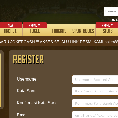
D
NEW
PROMO
PROMO
ARCADE
TOGEL
TANGKAS
SPORTBOOKS
SLOTS
JOKERCASH !!! AKSES SELALU LINK RESMI KAMI poker88slay
REGISTER
Username
Kata Sandi
Konfirmasi Kata Sandi
Email