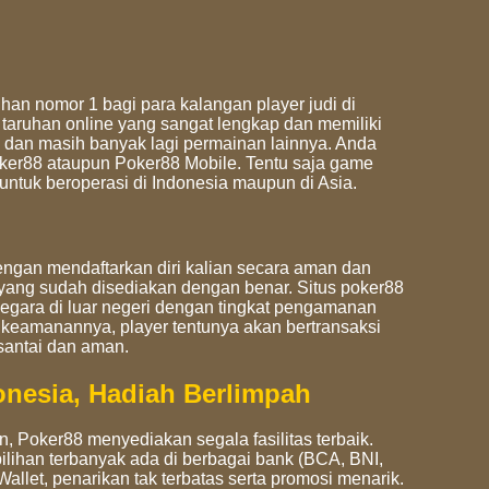
lihan nomor 1 bagi para kalangan player judi di
taruhan online yang sangat lengkap dan memiliki
kan dan masih banyak lagi permainan lainnya. Anda
ker88 ataupun Poker88 Mobile. Tentu saja game
untuk beroperasi di Indonesia maupun di Asia.
gan mendaftarkan diri kalian secara aman dan
yang sudah disediakan dengan benar. Situs poker88
 negara di luar negeri dengan tingkat pengamanan
ga keamanannya, player tentunya akan bertransaksi
santai dan aman.
donesia, Hadiah Berlimpah
 Poker88 menyediakan segala fasilitas terbaik.
pilihan terbanyak ada di berbagai bank (BCA, BNI,
llet, penarikan tak terbatas serta promosi menarik.