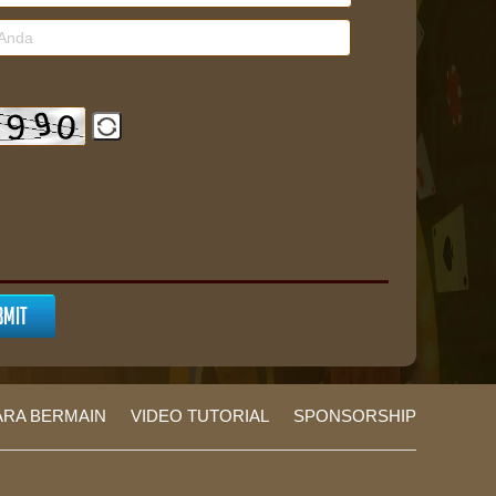
BMIT
ARA BERMAIN
VIDEO TUTORIAL
SPONSORSHIP